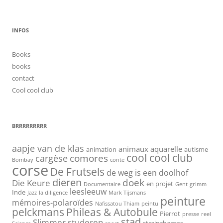
INFOS
Books
books
contact
Cool cool club
BRRRRRRRRR
aapje van de klas
animaux
aquarelle
animation
autisme
cool cool club
cargèse
comores
Bombay
conte
corse
De Frutsels
de weg is een doolhof
dieren
doek
Die Keure
en projet
Documentaire
Gent
grimm
leesleeuw
Inde
Jazz
la diligence
Mark Tijsmans
peinture
mémoires-polaroïdes
Nafissatou Thiam
peintu
pelckmans
Phileas & Autobule
Pierrot
presse
reel
stad
Slimmer studeren