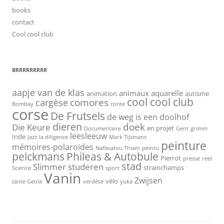
books
contact
Cool cool club
BRRRRRRRRR
aapje van de klas
animaux
aquarelle
animation
autisme
cool cool club
cargèse
comores
Bombay
conte
corse
De Frutsels
de weg is een doolhof
dieren
doek
Die Keure
en projet
Documentaire
Gent
grimm
leesleeuw
Inde
Jazz
la diligence
Mark Tijsmans
peinture
mémoires-polaroïdes
Nafissatou Thiam
peintu
pelckmans
Phileas & Autobule
Pierrot
presse
reel
stad
Slimmer studeren
strainchamps
Science
sport
Vanin
Zwijsen
vélo
tante Geola
verdèse
yuka