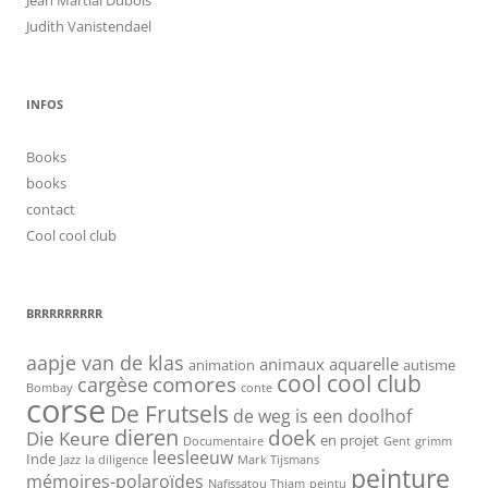
Judith Vanistendael
INFOS
Books
books
contact
Cool cool club
BRRRRRRRRR
aapje van de klas
animaux
aquarelle
animation
autisme
cool cool club
cargèse
comores
Bombay
conte
corse
De Frutsels
de weg is een doolhof
dieren
doek
Die Keure
en projet
Documentaire
Gent
grimm
leesleeuw
Inde
Jazz
la diligence
Mark Tijsmans
peinture
mémoires-polaroïdes
Nafissatou Thiam
peintu