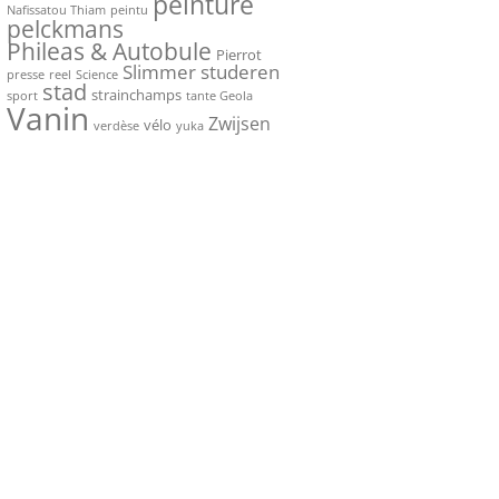
peinture
Nafissatou Thiam
peintu
pelckmans
Phileas & Autobule
Pierrot
Slimmer studeren
presse
reel
Science
stad
strainchamps
sport
tante Geola
Vanin
Zwijsen
vélo
verdèse
yuka