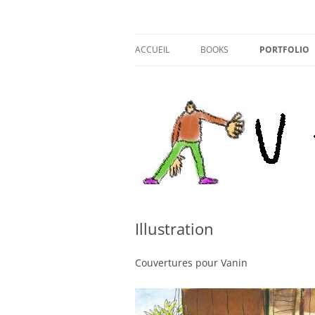
Aller
au
contenu
ACCUEIL
BOOKS
PORTFOLIO
COOL COOL CLUB
ILLUSTRATI
GOUTTE D ‘EAU
CARTOON
Illustration
Couvertures pour Vanin