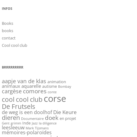
INFOS
Books
books
contact
Cool cool club
BRRRRRRRRR
aapje van de klas
animation
animaux
aquarelle
autisme
Bombay
cargèse
comores
conte
corse
cool cool club
De Frutsels
Die Keure
de weg is een doolhof
dieren
doek
en projet
Documentaire
Inde
Gent
grimm
Jazz
la diligence
leesleeuw
Mark Tijsmans
mémoires-polaroïdes