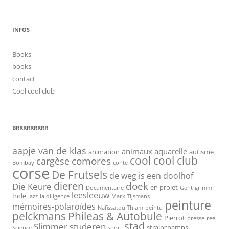
INFOS
Books
books
contact
Cool cool club
BRRRRRRRRR
aapje van de klas
animaux
aquarelle
animation
autisme
cool cool club
cargèse
comores
Bombay
conte
corse
De Frutsels
de weg is een doolhof
dieren
doek
Die Keure
en projet
Documentaire
Gent
grimm
leesleeuw
Inde
Jazz
la diligence
Mark Tijsmans
peinture
mémoires-polaroïdes
Nafissatou Thiam
peintu
pelckmans
Phileas & Autobule
Pierrot
presse
reel
stad
Slimmer studeren
strainchamps
Science
sport