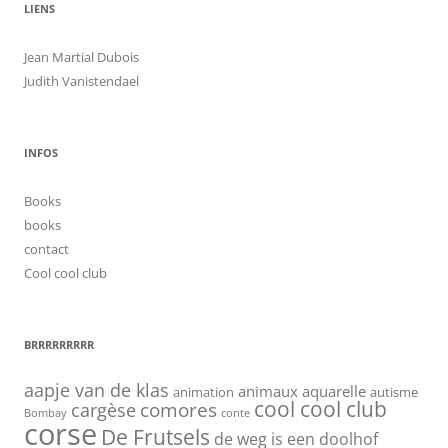
LIENS
Jean Martial Dubois
Judith Vanistendael
INFOS
Books
books
contact
Cool cool club
BRRRRRRRRR
aapje van de klas
animaux
aquarelle
animation
autisme
cool cool club
cargèse
comores
Bombay
conte
corse
De Frutsels
de weg is een doolhof