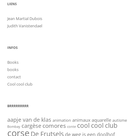
LIENS
Jean Martial Dubois
Judith Vanistendael
INFOS
Books
books
contact
Cool cool club
BRRRRRRRRR
aapje van de klas
animaux
aquarelle
animation
autisme
cool cool club
cargèse
comores
Bombay
conte
corse
De Frutsels
de weg is een doolhof