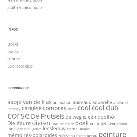
Judith Vanistendael
INFOS
Books
books
contact
Cool cool club
BRRRRRRRRR
aapje van de klas
animaux
aquarelle
animation
autisme
cool cool club
cargèse
comores
Bombay
conte
corse
De Frutsels
de weg is een doolhof
dieren
doek
Die Keure
en projet
Documentaire
Gent
grimm
leesleeuw
Inde
Jazz
la diligence
Mark Tijsmans
peinture
mémoires-polaroïdes
Nafissatou Thiam
peintu