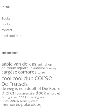
INFOS
Books
books
contact
Cool cool club
BRRRRRRRRR
aapje van de klas
animation
animaux
aquarelle
autisme
Bombay
cargèse
comores
conte
corse
cool cool club
De Frutsels
Die Keure
de weg is een doolhof
dieren
doek
en projet
Documentaire
Inde
Gent
grimm
Jazz
la diligence
leesleeuw
Mark Tijsmans
mémoires-polaroïdes