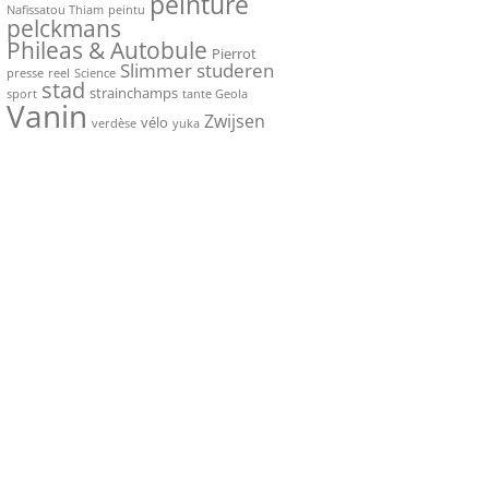
peinture
Nafissatou Thiam
peintu
pelckmans
Phileas & Autobule
Pierrot
Slimmer studeren
presse
reel
Science
stad
strainchamps
sport
tante Geola
Vanin
Zwijsen
vélo
verdèse
yuka