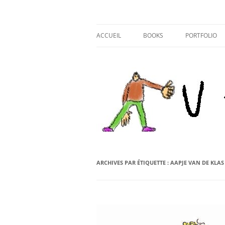
Aller
au
contenu
ACCUEIL
BOOKS
PORTFOLIO
COOL COOL CLUB
ILLUSTRATIO
GOUTTE D ‘EAU
CARTOON
ARCHIVES PAR ÉTIQUETTE :
AAPJE VAN DE KLAS