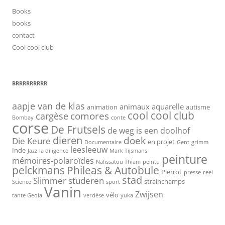
Books
books
contact
Cool cool club
BRRRRRRRRR
aapje van de klas
animaux
aquarelle
animation
autisme
cool cool club
cargèse
comores
Bombay
conte
corse
De Frutsels
de weg is een doolhof
dieren
doek
Die Keure
en projet
Documentaire
Gent
grimm
leesleeuw
Inde
Jazz
la diligence
Mark Tijsmans
peinture
mémoires-polaroïdes
Nafissatou Thiam
peintu
pelckmans
Phileas & Autobule
Pierrot
presse
reel
stad
Slimmer studeren
strainchamps
Science
sport
Vanin
Zwijsen
vélo
tante Geola
verdèse
yuka