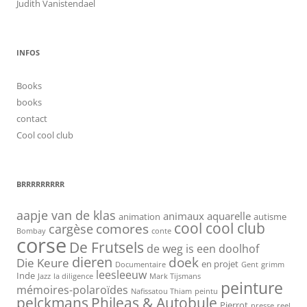
Judith Vanistendael
INFOS
Books
books
contact
Cool cool club
BRRRRRRRRR
aapje van de klas
animaux
aquarelle
animation
autisme
cool cool club
cargèse
comores
Bombay
conte
corse
De Frutsels
de weg is een doolhof
dieren
doek
Die Keure
en projet
Documentaire
Gent
grimm
leesleeuw
Inde
Jazz
la diligence
Mark Tijsmans
peinture
mémoires-polaroïdes
Nafissatou Thiam
peintu
pelckmans
Phileas & Autobule
Pierrot
presse
reel