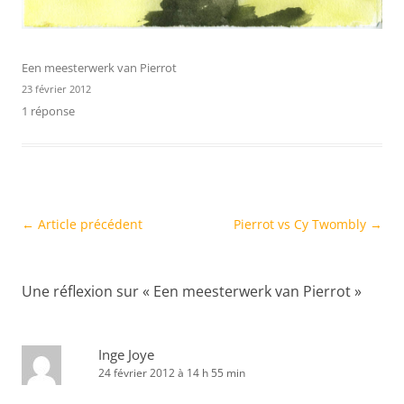
Een meesterwerk van Pierrot
23 février 2012
1 réponse
Navigation
←
Article précédent
Pierrot vs Cy Twombly
→
des
articles
Une réflexion sur «
Een meesterwerk van Pierrot
»
Inge Joye
24 février 2012 à 14 h 55 min