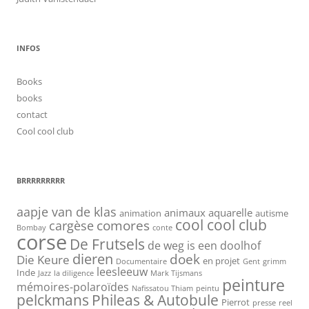
INFOS
Books
books
contact
Cool cool club
BRRRRRRRRR
aapje van de klas
animaux
aquarelle
animation
autisme
cool cool club
cargèse
comores
Bombay
conte
corse
De Frutsels
de weg is een doolhof
dieren
doek
Die Keure
en projet
Documentaire
Gent
grimm
leesleeuw
Inde
Jazz
la diligence
Mark Tijsmans
peinture
mémoires-polaroïdes
Nafissatou Thiam
peintu
pelckmans
Phileas & Autobule
Pierrot
presse
reel