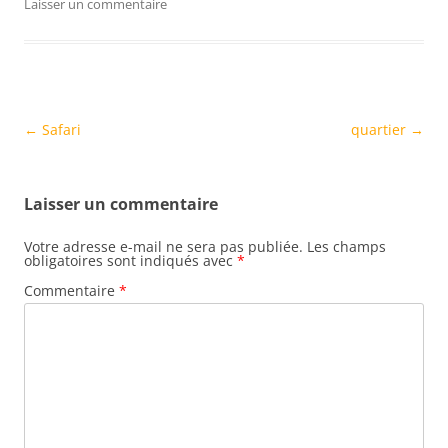
Laisser un commentaire
Navigation
←
Safari
quartier
→
des
articles
Laisser un commentaire
Votre adresse e-mail ne sera pas publiée.
Les champs
obligatoires sont indiqués avec
*
Commentaire
*